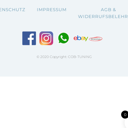
ENSCHUTZ
IMPRESSUM
AGB &
WIDERRUFSBELEH
© 2020 Copyright: COB-TUNING
0