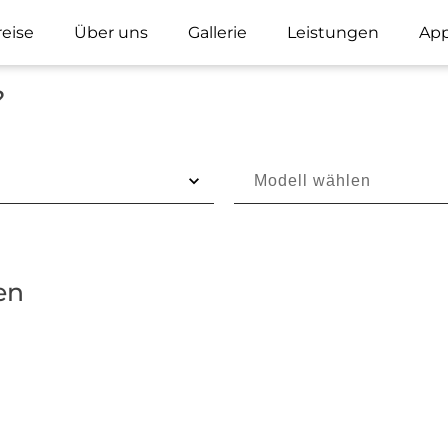
reise
Über uns
Gallerie
Leistungen
App
?
en