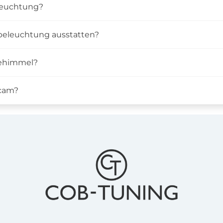
eleuchtung?
beleuchtung ausstatten?
nehimmel?
hcam?